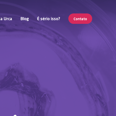
a Urca
Blog
É sério isso?
Contato