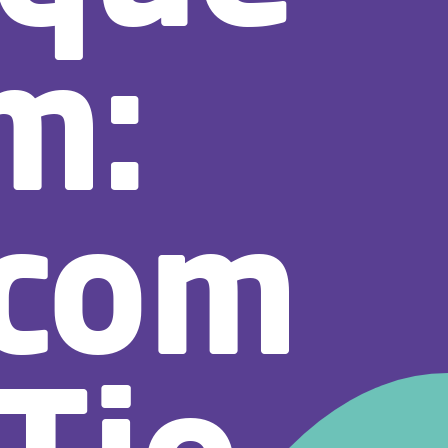
m:
 com