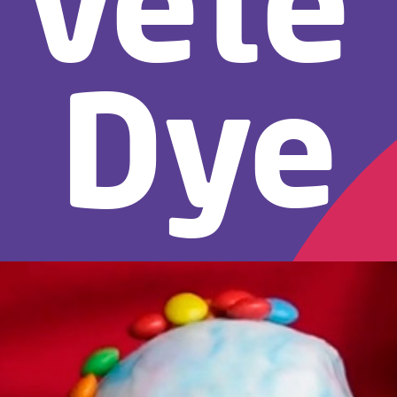
rvete 
Dye