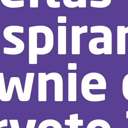
nspira
wnie