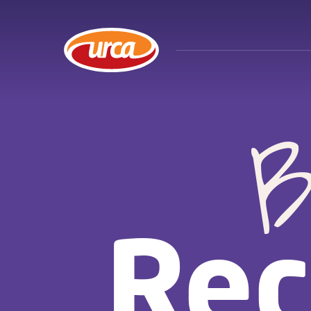
B
Rec