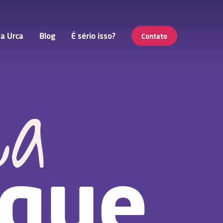
a Urca
Blog
É sério isso?
Contato
ca
 que