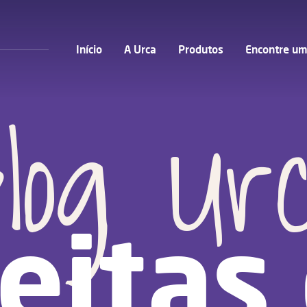
Início
A Urca
Produtos
Encontre um
log Ur
eitas