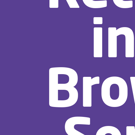
i
Bro